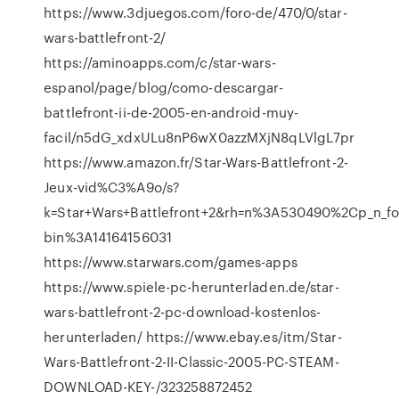
https://www.3djuegos.com/foro-de/470/0/star-
wars-battlefront-2/
https://aminoapps.com/c/star-wars-
espanol/page/blog/como-descargar-
battlefront-ii-de-2005-en-android-muy-
facil/n5dG_xdxULu8nP6wX0azzMXjN8qLVlgL7pr
https://www.amazon.fr/Star-Wars-Battlefront-2-
Jeux-vid%C3%A9o/s?
k=Star+Wars+Battlefront+2&rh=n%3A530490%2Cp_n_fo
bin%3A14164156031
https://www.starwars.com/games-apps
https://www.spiele-pc-herunterladen.de/star-
wars-battlefront-2-pc-download-kostenlos-
herunterladen/ https://www.ebay.es/itm/Star-
Wars-Battlefront-2-II-Classic-2005-PC-STEAM-
DOWNLOAD-KEY-/323258872452