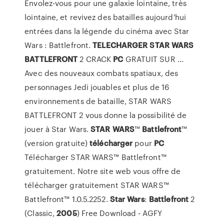
Envolez-vous pour une galaxie lointaine, très
lointaine, et revivez des batailles aujourd'hui
entrées dans la légende du cinéma avec Star
Wars : Battlefront.
TELECHARGER
STAR
WARS
BATTLEFRONT
2 CRACK
PC
GRATUIT SUR ...
Avec des nouveaux combats spatiaux, des
personnages Jedi jouables et plus de 16
environnements de bataille, STAR WARS
BATTLEFRONT 2 vous donne la possibilité de
jouer à Star Wars.
STAR
WARS
™
Battlefront
™
(version gratuite)
télécharger
pour
PC
Télécharger STAR WARS™ Battlefront™
gratuitement. Notre site web vous offre de
télécharger gratuitement STAR WARS™
Battlefront™ 1.0.5.2252.
Star
Wars
:
Battlefront
2
(Classic,
2005
) Free Download - AGFY