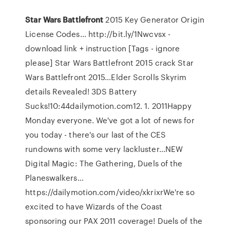
Star Wars
Battlefront
2015 Key Generator Origin
License Codes…
http://bit.ly/1Nwcvsx -
download link + instruction [Tags - ignore
please] Star Wars Battlefront 2015 crack Star
Wars Battlefront 2015…Elder Scrolls Skyrim
details Revealed! 3DS Battery
Sucks!10:44dailymotion.com12. 1. 2011Happy
Monday everyone. We've got a lot of news for
you today - there's our last of the CES
rundowns with some very lackluster…NEW
Digital Magic: The Gathering, Duels of the
Planeswalkers…
https://dailymotion.com/video/xkrixrWe're so
excited to have Wizards of the Coast
sponsoring our PAX 2011 coverage! Duels of the