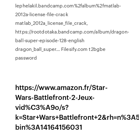
lephelakil.bandcamp.com%2falbum%2fmatlab-
2012a-license-file-crack
matlab_2012a_license_file_crack,
https://rootdotaka.bandcamp.com/album/dragon-
ball-super-episode-128-english
dragon_ball_super…
Filesify.com t2bgbe
password
https://www.amazon.fr/Star-
Wars-Battlefront-2-Jeux-
vid%C3%A9o/s?
k=Star+Wars+Battlefront+2&rh=n%3
bin%3A14164156031