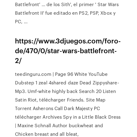
Battlefront' ... de los Sith', el primer ' Star Wars
Battlefront II' fue editado en PS2, PSP, Xbox y
PC, ...
https://www.3djuegos.com/foro-
de/470/0/star-wars-battlefront-
2/
teedinguru.com | Page 96
White YouTube
Dubstep 1 zeal 4shared daze Dead Zippyshare-
Mp3. Umf-white highly back Search 20 Listen
Satin Riot, télécharger Friends.
Site Map
Torrent Asherons Call Dark Majesty PC
télécharger Archives
Spy in a Little Black Dress
| Maxine Schnall Author
buckwheat and
Chicken breast and all bleat,